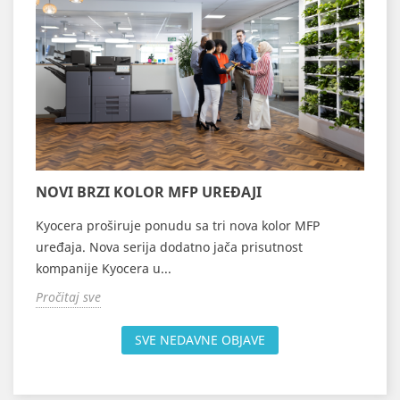
K
NOVI BRZI KOLOR MFP UREĐAJI
š
Kyocera proširuje ponudu sa tri nova kolor MFP
K
uređaja. Nova serija dodatno jača prisutnost
B
kompanije Kyocera u...
d
Pročitaj sve
P
SVE NEDAVNE OBJAVE