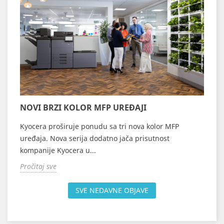
K
NOVI BRZI KOLOR MFP UREĐAJI
š
Kyocera proširuje ponudu sa tri nova kolor MFP
K
uređaja. Nova serija dodatno jača prisutnost
B
kompanije Kyocera u...
d
Pročitaj sve
P
SVE NEDAVNE OBJAVE