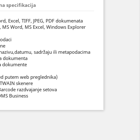
na specifikacija
ord, Excel, TIFF, JPEG, PDF dokumenata
k, MS Word, MS Excel, Windows Explorer
podaci
ane
azivu,datumu, sadržaju ili metapodacima
ka dokumenta
na dokumente
ed putem web preglednika)
i TWAIN skenere
Barcode razdvajanje setova
 DMS Business