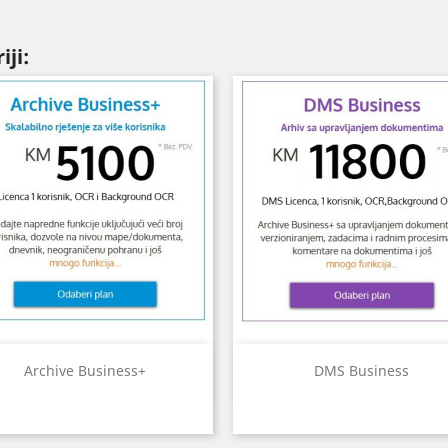
iji:
Brzi pregled
Brzi pregled


Archive Business+
DMS Business