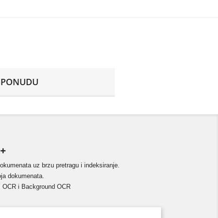
E PONUDU
+
dokumenata uz brzu pretragu i indeksiranje.
roja dokumenata.
m, OCR i Background OCR