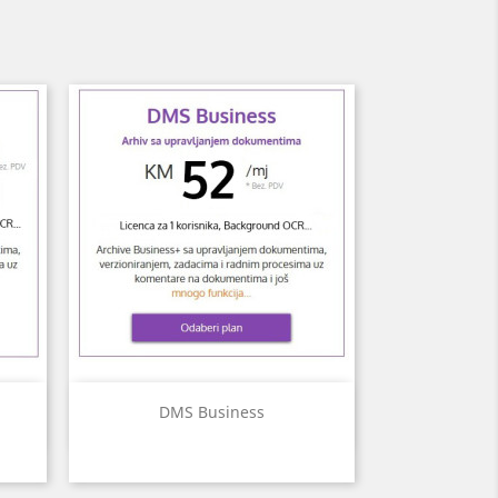
Brzi pregled

DMS Business