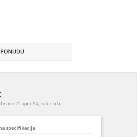
E PONUDU
X
 brzine 21 ppm A4, kolor i cb.
na specifikacija