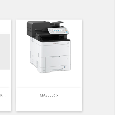
Brzi pregled

...
MA3500cix