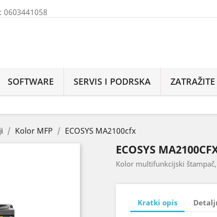
M: 0603441058
SOFTWARE
SERVIS I PODRSKA
ZATRAŽIT
i
Kolor MFP
ECOSYS MA2100cfx
ECOSYS MA2100CF
Kolor multifunkcijski štampač,
Kratki opis
Detalj