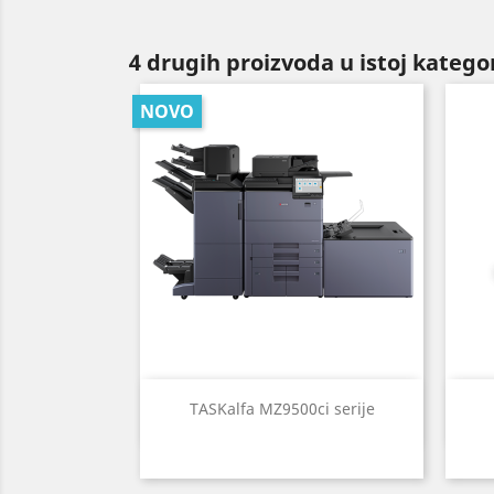
4 drugih proizvoda u istoj kategor
NOVO
Brzi pregled

TASKalfa MZ9500ci serije