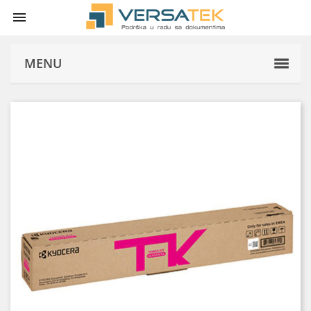

MENU