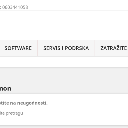
M: 0603441058
SOFTWARE
SERVIS I PODRSKA
ZATRAŽIT
anon
tite na neugodnosti.
te pretragu