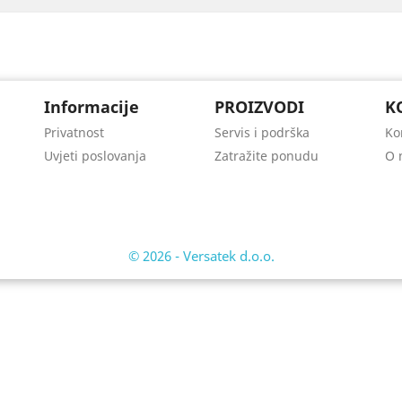
Informacije
PROIZVODI
K
Privatnost
Servis i podrška
Ko
Uvjeti poslovanja
Zatražite ponudu
O 
© 2026 - Versatek d.o.o.