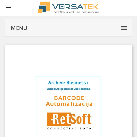

MENU