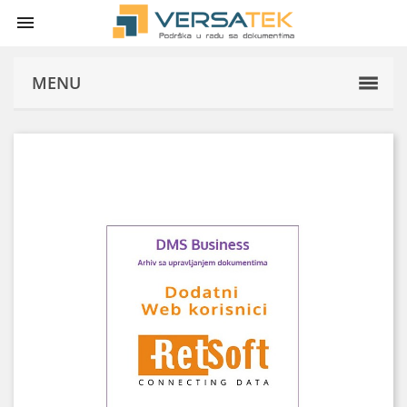

MENU