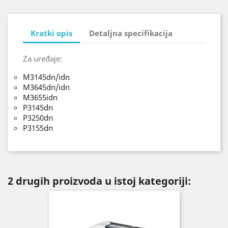
Kratki opis
Detaljna specifikacija
Za uređaje:
M3145dn/idn
M3645dn/idn
M3655idn
P3145dn
P3250dn
P3155dn
2 drugih proizvoda u istoj kategoriji: